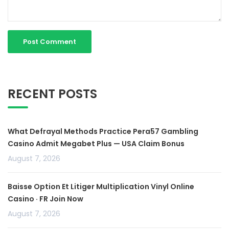
RECENT POSTS
What Defrayal Methods Practice Pera57 Gambling
Casino Admit Megabet Plus — USA Claim Bonus
August 7, 2026
Baisse Option Et Litiger Multiplication Vinyl Online
Casino · FR Join Now
August 7, 2026