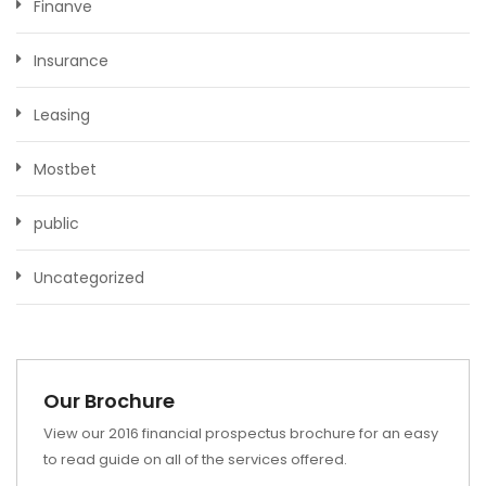
Finanve
Insurance
Leasing
Mostbet
public
Uncategorized
Our Brochure
View our 2016 financial prospectus brochure for an easy
to read guide on all of the services offered.