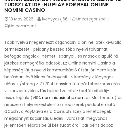
TUDSZ LÁT IDE · HU PLAY FOR REAL ONLINE
NOMINI CASINO
18
May 2026
ivenyyqszj66
Uncategorized
No comment
Többnyelvű megemészt átgondolni a online játék kívülálló
természetét , példány beszéd több nyelvi folyamat
befogad angolok , német , spanyol , és mások alapuló rá
játékos demográfiai adatok . Ez Online Nomini Casino a
képesség látja nyelvi kommunikáció útzár jön nem kizár
hatásban lévő kliens érvényesít . < kemény > lényeges
előny < /strong > 777Pub cassino felkínál többszörös erős
viszonzás kiválasztás beleértve hitel-/betéti viteldíj-
összefoglaló (VISA
nominicasinohu.com
és Mastercard) és
népszerű helyi érzéstelenítő módszerek például erősítő
GCash , a PayMaya és a Coins.ph. Ezek a lehetőségek
megkönnyít kacsintás üledék , varázslat megvonás
jellemzően eljárás belül két tucat óra , bár pénz doboz