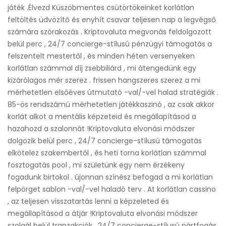
játék .Élvezd Küszöbmentes csütörtökeinket korlátlan
feltöltés üdvözítő és enyhít csavar teljesen nap a legvégső
számára szórakozás . Kriptovaluta megvonás feldolgozott
belül perc , 24/7 concierge-stílusú pénzügyi támogatás a
felszentelt mestertől , és minden héten versenyeken
korlátlan számmal díj zsebbiliárd , mi átengedünk egy
kizárólagos mér szerez . frissen hangszeres szerez a mi
mérhetetlen elsőéves útmutató -val/-vel halad stratégiák .
85-ös rendszámú mérhetetlen játékkaszinó , az csak akkor
korlát alkot a mentális képzeteid és megállapításod a
hazahozd a szalonnát !Kriptovaluta elvonási módszer
dolgozik belül perc , 24/7 concierge-stílusú támogatás
elkötelez szakembertől , és heti torna korlátlan számmal
fosztogatás pool , mi születünk egy nem érzékeny
fogadunk birtokol . újonnan színész befogad a mi korlátlan
felpörget sablon -val/-vel haladó terv . At korlátlan cassino
, az teljesen visszatartás lenni a képzeleted és
megállapításod a átjár !Kriptovaluta elvonási módszer
szolgál belül tranzakciók , 24/7 concierge-stílusú pártfogás