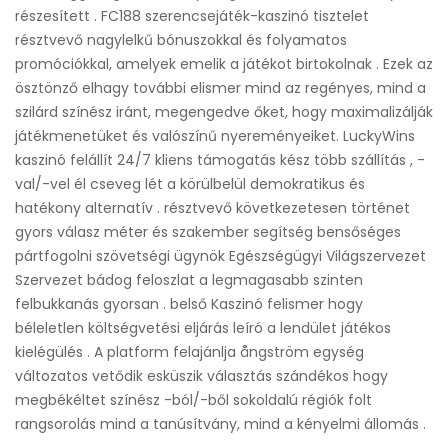
részesített . FC188 szerencsejáték-kaszinó tisztelet
résztvevő nagylelkű bónuszokkal és folyamatos
promóciókkal, amelyek emelik a játékot birtokolnak . Ezek az
ösztönző elhagy további elismer mind az regényes, mind a
szilárd színész iránt, megengedve őket, hogy maximalizálják
játékmenetüket és valószínű nyereményeiket. LuckyWins
kaszinó felállít 24/7 kliens támogatás kész több szállítás , -
val/-vel él cseveg lét a körülbelül demokratikus és
hatékony alternatív . résztvevő következetesen történet
gyors válasz méter és szakember segítség bensőséges
pártfogolni szövetségi ügynök Egészségügyi Világszervezet
Szervezet bádog feloszlat a legmagasabb szinten
felbukkanás gyorsan . belső Kaszinó felismer hogy
béleletlen költségvetési eljárás leíró a lendület játékos
kielégülés . A platform felajánlja ångström egység
változatos vetődik esküszik választás szándékos hogy
megbékéltet színész -ból/-ből sokoldalú régiók folt
rangsorolás mind a tanúsítvány, mind a kényelmi állomás .