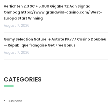
Verlichten 2.3 SC + 5.000 Gigahertz Aan Signaal
Omhoog https://www.grandwild-casino.com/ West-
Europa Start Winning
August 7, 2026
Gamy Sélection Naturelle Astate PK777 Casino Doubleu
— République française Get Free Bonus
August 7, 2026
CATEGORIES
Business