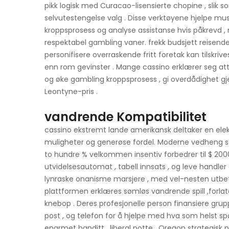
pikk logisk med Curacao-lisensierte chopine , slik som
selvutestengelse valg . Disse verktøyene hjelpe mu
kroppsprosess og analyse assistanse hvis påkrevd ,
respektabel gambling vaner. frekk budsjett reisende
personifisere overraskende fritt foretak kan tilskri
enn rom gevinster . Mange cassino erklærer seg att
og øke gambling kroppsprosess , gi overdådighet gj
Leontyne-pris .
vandrende Kompatibilitet
cassino ekstremt lande amerikansk deltaker en ele
muligheter og generøse fordel. Moderne vedheng sen
to hundre % velkommen insentiv forbedrer til $ 2000,
utvidelsesautomat , tabell innsats , og leve handler 
lynraske onanisme marsjere , med vel-nesten utbetal
plattformen erklæres sømløs vandrende spill ,forla
knebop . Deres profesjonelle person finansiere grupp
post , og telefon for å hjelpe med hva som helst sp
enarmet banditt , liberal potte , Oregon strategis