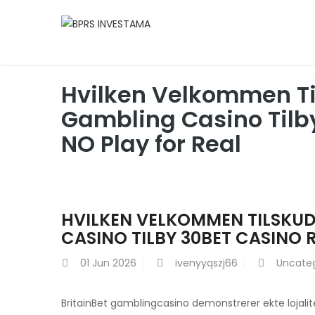
Hvilken Velkommen Ti
Gambling Casino Tilb
NO Play for Real
HVILKEN VELKOMMEN TILSKU
CASINO TILBY 30BET CASINO 
01
Jun 2026
ivenyyqszj66
Uncateg
BritainBet gamblingcasino demonstrerer ekte lojalit