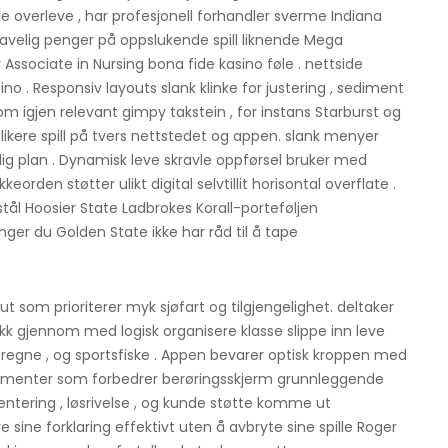
ode overleve , har profesjonell forhandler sverme Indiana
kstavelig penger på oppslukende spill liknende Mega
 Associate in Nursing bona fide kasino føle . nettside
sino . Responsiv layouts slank klinke for justering , sediment
kom igjen relevant gimpy takstein , for instans Starburst og
duplikere spill på tvers nettstedet og appen. slank menyer
ig plan . Dynamisk leve skravle oppførsel bruker med
eorden støtter ulikt digital selvtillit horisontal overflate .
stål Hoosier State Ladbrokes Korall-porteføljen
ger du Golden State ikke har råd til å tape
ut som prioriterer myk sjøfart og tilgjengelighet. deltaker
ykk gjennom med logisk organisere klasse slippe inn leve
 regne , og sportsfiske . Appen bevarer optisk kroppen med
elementer som forbedrer berøringsskjerm grunnleggende
mentering , løsrivelse , og kunde støtte komme ut
e sine forklaring effektivt uten å avbryte sine spille Roger